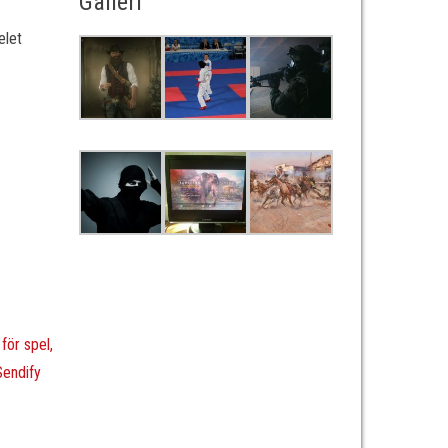
Galleri
elet
för spel,
endify