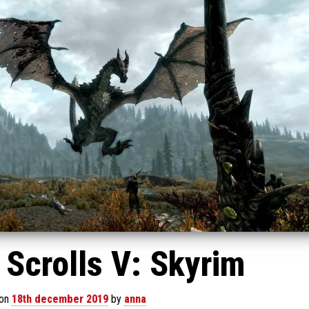
 Scrolls V: Skyrim
 on
18th december 2019
by
anna