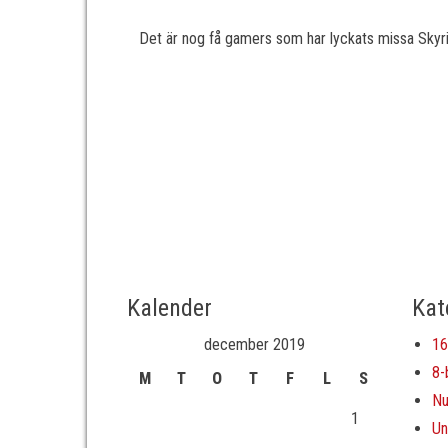
Det är nog få gamers som har lyckats missa Skyrim,
Kalender
Kat
december 2019
16
8-
M
T
O
T
F
L
S
Nu
1
Un