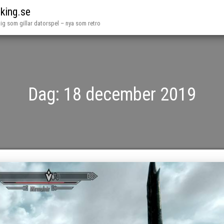
iking.se
dig som gillar datorspel – nya som retro
Dag:
18 december 2019