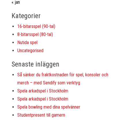
« jan
Kategorier
16-bitarsspel (90-tal)
8-bitarsspel (80-tal)
Nutida spel
Uncategorised
Senaste inläggen
Så sänker du fraktkostnaden för spel, konsoler och
merch – med Sendify som verktyg
Spela arkadspel i Stockholm
Spela arkadspel i Stockholm
Spela bowling med dina spelvänner
Studentpresent till gamern