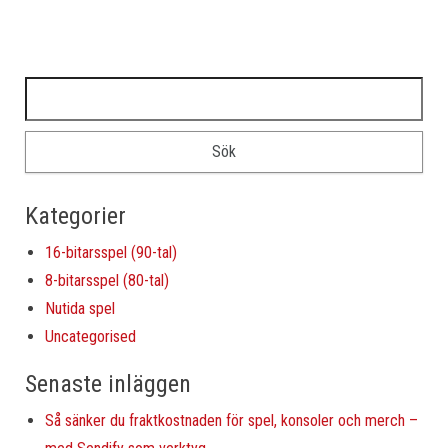
Sök efter:
Kategorier
16-bitarsspel (90-tal)
8-bitarsspel (80-tal)
Nutida spel
Uncategorised
Senaste inläggen
Så sänker du fraktkostnaden för spel, konsoler och merch –