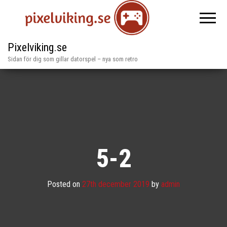
Pixelviking.se
Sidan för dig som gillar datorspel – nya som retro
5-2
Posted on
27th december 2019
by
admin