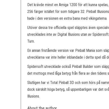
Det krävde minst en Amiga 1200 för att kunna spelas, 
256 färger istället för som tidigare 32. Pinball Illusion
hade i den versionen en extra bana med vikingatema.
Utöver dessa tre officiella spel släpptes även speci
utvecklades inte av Digital Illusions utan av Spidersof
Turn.
En annan fristående version var Pinball Mania som sl
utvecklarna var inte heller inblandade i detta spel då 
Spidersoft utvecklade också Pinball Builder som släpp
det mottogs med låga betyg från flera av den tidens 
Slutligen har vi Total Pinball 3D och som hörs på namnet
dock särskilt höga betyg, så uppenbarligen var det svå
Illusions.
About the author