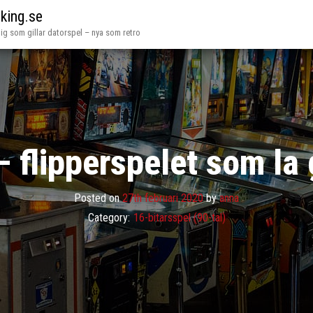
iking.se
dig som gillar datorspel – nya som retro
 flipperspelet som la 
Posted on
27th februari 2020
by
anna
Category:
16-bitarsspel (90-tal)