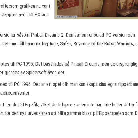
eftersom grafiken nu var i
s släpptes även till PC och
alversioner såsom Pinball Dreams 2. Den var en renodlad PC-version och
t. Det innehöll banorna Neptune, Safari, Revenge of the Robot Warriors, o
äpptes till PC 1995. Det baserades på Pinball Dreams men de ursprunglig
det gjordes av Spidersoft även det.
tes till PC 1996. Det är ett spel där man kan skapa sina egna flipperban
spelrecensenter.
 har det 3D-grafik, vilket de tidigare spelen inte har. Inte heller detta f
rt för den nya utvecklaren att hålla samma klass på flipperspelen som Di