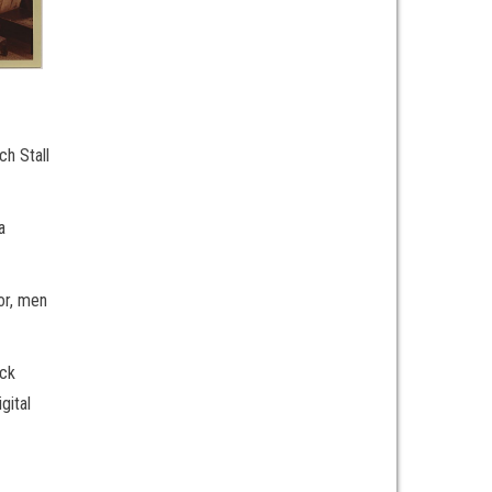
ch Stall
a
or, men
ick
gital