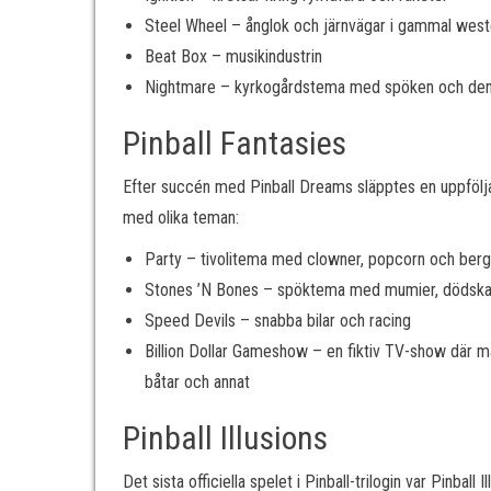
Steel Wheel – ånglok och järnvägar i gammal west
Beat Box – musikindustrin
Nightmare – kyrkogårdstema med spöken och de
Pinball Fantasies
Efter succén med Pinball Dreams släpptes en uppfölj
med olika teman:
Party – tivolitema med clowner, popcorn och berg
St
ones ’N Bones – spöktema med mumier, dödskal
Speed Devils – snabba bilar och racing
Billion Dollar Gameshow – en fiktiv TV-show där man
båtar och annat
Pinball Illusions
Det sista officiella spelet i Pinball-trilogin var Pinball