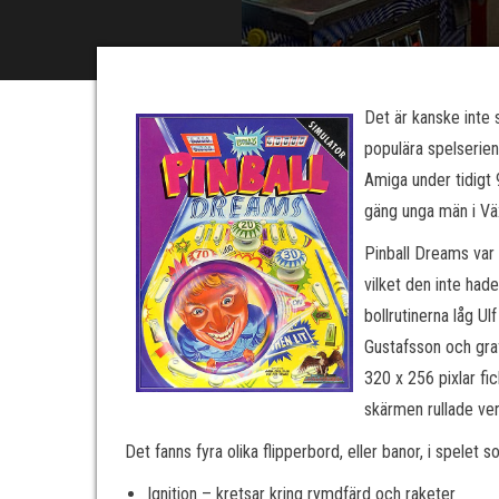
Det är kanske inte
populära spelserien
Amiga under tidigt 
gäng unga män i Väx
Pinball Dreams var t
vilket den inte had
bollrutinerna låg U
Gustafsson och gra
320 x 256 pixlar fi
skärmen rullade vert
Det fanns fyra olika flipperbord, eller banor, i spelet 
Ignition – kretsar kring rymdfärd och raketer