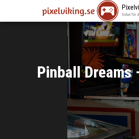
Pixelv
Sidan för 
Pinball Dreams –