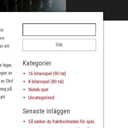
Sök efter:
mt
orn
av ett
Kategorier
s lagar,
ngen av
16-bitarsspel (90-tal)
 av Olof
8-bitarsspel (80-tal)
ning på
Nutida spel
att
Uncategorised
Senaste inläggen
Så sänker du fraktkostnaden för spel,