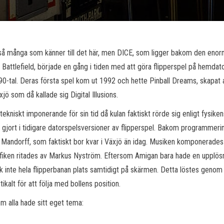
 så många som känner till det här, men DICE, som ligger bakom den enor
 Battlefield, började en gång i tiden med att göra flipperspel på hemdat
90-tal. Deras första spel kom ut 1992 och hette Pinball Dreams, skapat 
jö som då kallade sig Digital Illusions.
ekniskt imponerande för sin tid då kulan faktiskt rörde sig enligt fysiken
e gjort i tidigare datorspelsversioner av flipperspel. Bakom programmeri
lf Mandorff, som faktiskt bor kvar i Växjö än idag. Musiken komponerades
fiken ritades av Markus Nyström. Eftersom Amigan bara hade en upplös
ck inte hela flipperbanan plats samtidigt på skärmen. Detta löstes genom 
ikalt för att följa med bollens position.
som alla hade sitt eget tema: