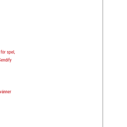
för spel,
endify
lvänner